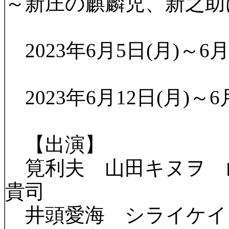
～新庄の麒麟児、新之助
2023年6月5日(月)～6月
2023年6月12日(月)～6
【出演】
筧利夫 山田キヌヲ 
貴司
井頭愛海 シライケイ