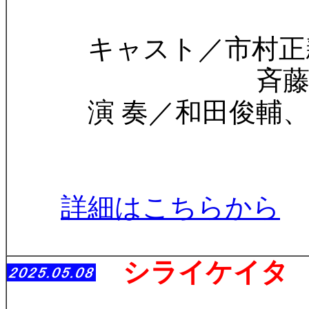
キャスト／市村正親、
斉藤 淳、三
演 奏／和田俊輔、三
詳細はこちらから
シライケイタ