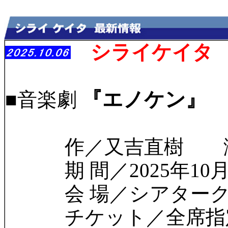
シライケイタ 
『エノケン』
■音楽劇
作／又吉直樹 演
期 間／2025年10月7日
会 場／シアターク
チケット／全席指定：1