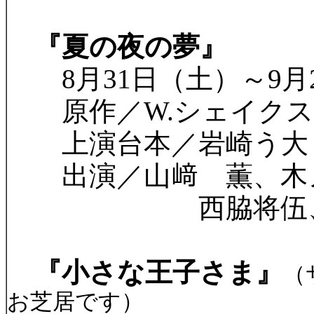
『夏の夜の夢』
8月31日（土）～9月
原作／W.シェイクス
上演台本／岩崎う大
出演／山﨑 薫、木ノ
西脇将伍、坂本
『小さな王子さま』
（
お芝居です）