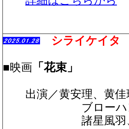
詳細はこちらから
シライケイタ
「花束」
■映画
出演／黄安理、黄佳
ブローハン聡、星
諸星風羽、サラ・