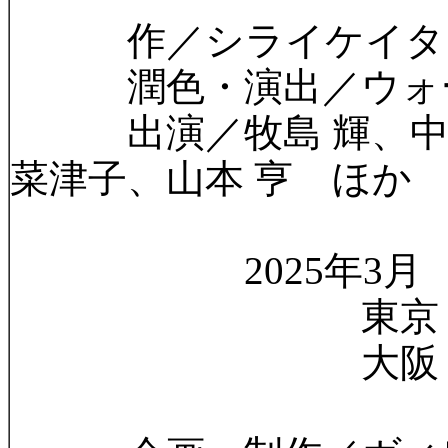
作／シライケイタ
潤色・演出／ウォー
出演／牧島 輝、中川
菜津子、山本 亨 ほか
2025年3月
東京 日本青
大阪 Ｓｋｙ