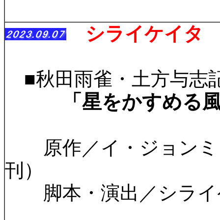
シライケイタ 
■秋田雨雀・土方与志
「星をかすめる
原作／イ・ジョンミョ
刊）
脚本・演出／シライ