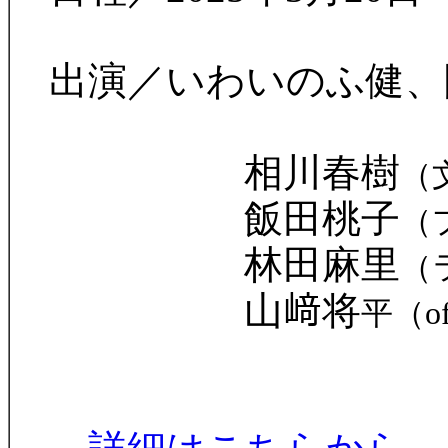
出演／いわいのふ健、阪
相川春樹
（
飯田桃子
（
林田麻里
（
山﨑将
平（of