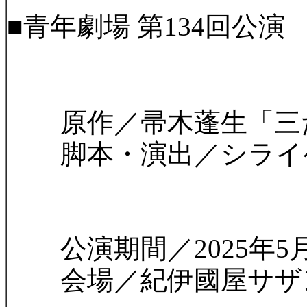
■青年劇場 第134回公演
原作／帚木蓬生「三た
脚本・演出／シライ
公演期間／2025年5月2
会場／紀伊國屋サザンシア