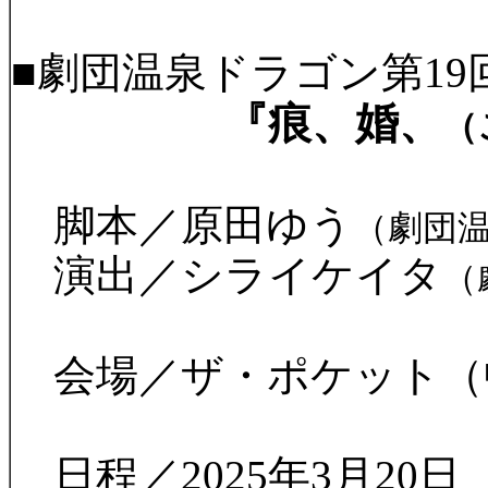
■劇団温泉ドラゴン第19
『痕、婚、
（
脚本／原田ゆう
（劇団
演出／シライケイタ
（
会場／ザ・ポケット（
​ 日程／2025年3月20