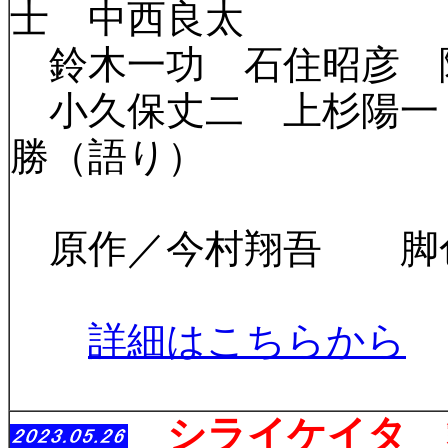
士 中西良太
鈴木一功 石住昭彦 
小久保丈二 上杉陽一
勝（語り）
原作／今村翔吾 脚
詳細はこちらから
シライケイタ 