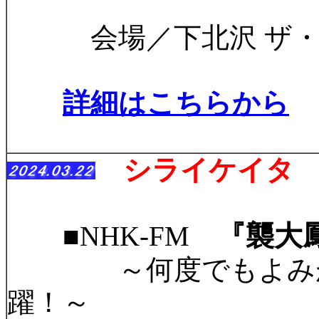
会場／下北沢 ザ・
詳細はこちらから
シライケイタ 
『襲大
■NHK-FM
～何度でもよみがえ
躍！～