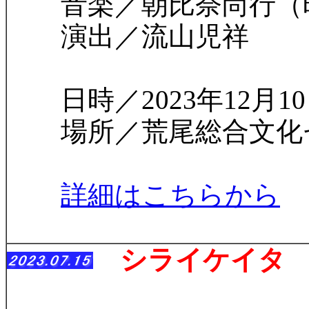
音楽／朝比奈尚行（
演出／流山児祥
日時／2023年12月10
場所／荒尾総合文化
詳細はこちらから
シライケイタ 