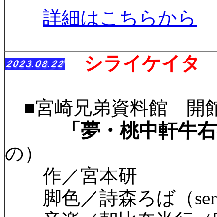
詳細はこちらから
シライケイタ 
■
宮崎兄弟資料館 開
「夢・桃中軒牛右
の）
作／宮本研
脚色／詩森ろば（serial